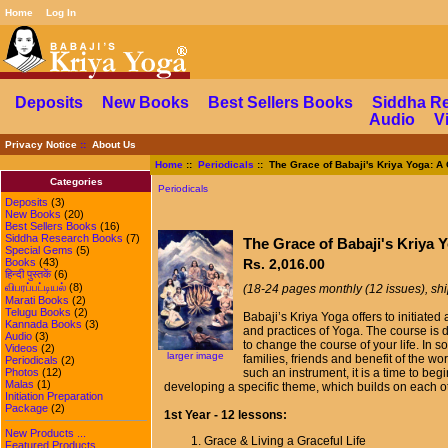
Home
Log In
Deposits
New Books
Best Sellers Books
Siddha R
Audio
V
Privacy Notice
::
About Us
Home
::
Periodicals
:: The Grace of Babaji's Kriya Yoga: 
Categories
Periodicals
Deposits
(3)
New Books
(20)
Best Sellers Books
(16)
Siddha Research Books
(7)
The Grace of Babaji's Kriya
Special Gems
(5)
Books
(43)
Rs. 2,016.00
हिन्दी पुस्तकें
(6)
விபரப்பட்டியல்
(8)
(18-24 pages monthly (12 issues), shi
Marati Books
(2)
Telugu Books
(2)
Babaji’s Kriya Yoga offers to initiat
Kannada Books
(3)
and practices of Yoga. The course is des
Audio
(3)
to change the course of your life. In s
Videos
(2)
larger image
families, friends and benefit of the w
Periodicals
(2)
Photos
(12)
such an instrument, it is a time to be
Malas
(1)
developing a specific theme, which builds on each o
Initiation Preparation
Package
(2)
1st Year - 12 lessons:
New Products ...
Grace & Living a Graceful Life
Featured Products ...