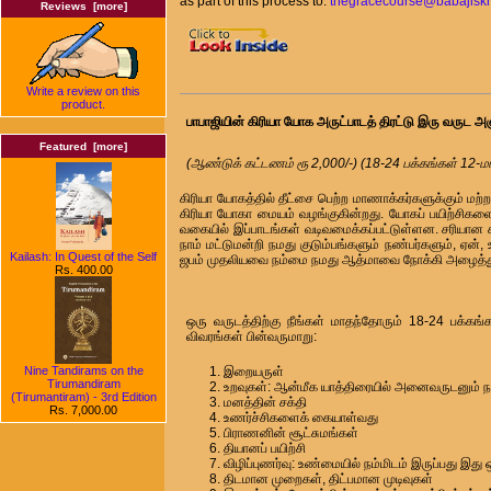
as part of this process to:
thegracecourse@babajiskr
Reviews [more]
Write a review on this
product.
பாபாஜியின் கிரியா யோக அருட்பாடத் திரட்டு இரு வருட
Featured [more]
(ஆண்டுக் கட்டணம் ரூ 2,000/-) (18-24 பக்கங்கள் 12-மா
கிரியா யோகத்தில் தீட்சை பெற்ற மாணாக்கர்களுக்கும் ம
கிரியா யோகா மையம் வழங்குகின்றது. யோகப் பயிற்சிக
வகையில் இப்பாடங்கள் வடிவமைக்கப்பட்டுள்ளன. சரியான சங
நாம் மட்டுமன்றி நமது குடும்பங்களும் நண்பர்களும், ஏன
Kailash: In Quest of the Self
ஜபம் முதலியவை நம்மை நமது ஆத்மாவை நோக்கி அழைத்துச் 
Rs. 400.00
ஒரு வருடத்திற்கு நீங்கள் மாதந்தோரும் 18-24 பக்க
விவரங்கள் பின்வருமாறு:
இறையருள்
Nine Tandirams on the
Tirumandiram
உறவுகள்: ஆன்மீக யாத்திரையில் அனைவருடனும் 
(Tirumantiram) - 3rd Edition
மனத்தின் சக்தி
Rs. 7,000.00
உணர்ச்சிகளைக் கையாள்வது
பிராணனின் சூட்சுமங்கள்
தியானப் பயிற்சி
விழிப்புணர்வு: உண்மையில் நம்மிடம் இருப்பது இது 
திடமான முறைகள், திட்பமான முடிவுகள்