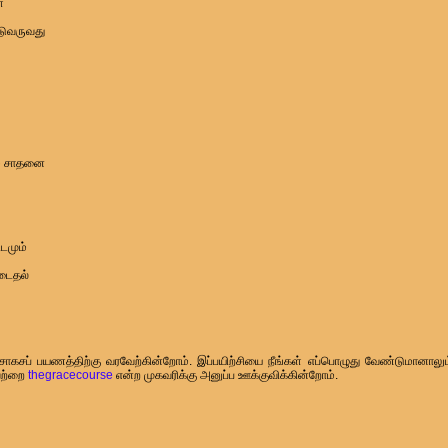
்
்டுவருவது
ும் சாதனை
டமும்
படைதல்
 சாகசப் பயணத்திற்கு வரவேற்கின்றோம். இப்பயிற்சியை நீங்கள் எப்பொழுது வேண்டுமானாலு
யவற்றை
thegracecourse
என்ற முகவரிக்கு அனுப்ப ஊக்குவிக்கின்றோம்.