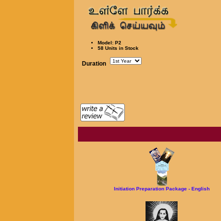
Model: P2
58 Units in Stock
Duration
Initiation Preparation Package - English