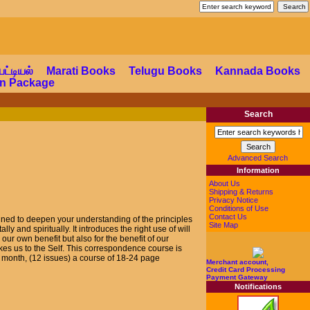
a Shop
பட்டியல்
Marati Books
Telugu Books
Kannada Books
ion Package
Search
Advanced Search
Information
About Us
Shipping & Returns
Privacy Notice
Conditions of Use
Contact Us
igned to deepen your understanding of the principles
Site Map
ly and spiritually. It introduces the right use of will
 our own benefit but also for the benefit of our
kes us to the Self. This correspondence course is
ch month, (12 issues) a course of 18-24 page
Merchant account,
Credit Card Processing
Payment Gateway
Notifications