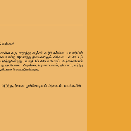
தி இல்லை)
 கொள்ள ஒரு மாதாந்தர அஞ்சல் வழிக் கல்வியை பாபாஜியின்
லை போன்ற அனைத்து நிலைகளிலும் விரிவடையச் செய்யும்
ுத்துகின்றது. பாபாஜியின் கிரியா யோகப் பயிற்சிகளினால்
மது ஹடயோகப் பயிற்சிகள், பிராணாயாமம், தியானம், மந்திர
வியாகச் செயல்படுகின்றது.
ம் அடுத்ததற்கான முன்னோடியாய் அமையும். பாடங்களின்