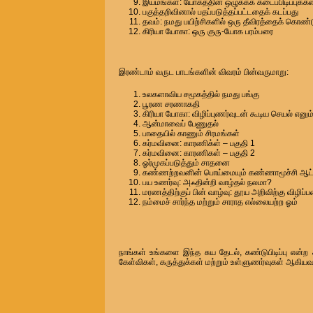
இயமங்கள்: யோகத்தின் ஒழுக்கக் கடைப்பிடிப்புக்கள
பகுத்தறிவினால் பதப்படுத்தப்பட்டதைக் கடப்பது
தவம்: நமது பயிற்சிகளில் ஒரு தீவிரத்தைக் கொண
கிரியா யோகா: ஒரு குரு-யோக பரம்பரை
இரண்டாம் வருட பாடங்களின் விவரம் பின்வருமாறு:
உலகளாவிய சமூகத்தில் நமது பங்கு
பூரண சரணாகதி
கிரியா யோகா: விழிப்புணர்வுடன் கூடிய செயல் என
ஆன்மாவைப் பேணுதல்
பாதையில் காணும் சிரமங்கள்
கர்மவினை: காரணிக்ள் – பகுதி 1
கர்மவினை: காரணிகள் – பகுதி 2
ஓர்முகப்படுத்தும் சாதனை
கண்ணற்றவனின் பொய்மையும் கண்ணாமூச்சி ஆட்
பய உணர்வு: அஃதின்றி வாழ்தல் நலமா?
மரணத்திற்குப் பின் வாழ்வு: தூய அறிவிற்கு விழிப்
நம்மைச் சார்ந்த மற்றும் சாராத எல்லையற்ற ஓம்
நாங்கள் உங்களை இந்த சுய தேடல், கண்டுபிடிப்பு என்ற
கேள்விகள், கருத்துக்கள் மற்றும் உள்ளுணர்வுகள் ஆகி