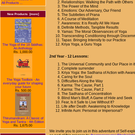
Relationships: Walking the Path with Others
All Products ...
The Power of the Mind
Emotions: Our Adversary, Our Friend
New Products [more]
The Subtleties of Prana
A Course of Meditation
Awareness: It is Really All We Have
Definite Methods, Tangible Results
Yamas: The Moral Observances of Yoga
Transcending Conditioning through Discern
Tapas: Bringing Intensity to our Practice
Kriya Yoga, a Guru Yoga
The Yoga of the 18 Siddhas:
An Anthology
Rs. 1,000.00
2nd Year - 12 Lessons:
The Universal Community and Our Place in it
Complete surrender
Kriya Yoga: the Sadhana of Action with Awar
Caring for the Soul
The Yoga Toolbox - An
Difficulties Along the Way
everyday guide for shaping
Karma: The Cause, Part 1
your future
Karma: The Cause, Part 2
Rs. 500.00
The Sadhana of Concentration
Blind Man's Bluff, A Game of Hide and Seek
Fear, Is it Safe to Live Without It?
Life after Death: Awakening to Knowledge
Infinite Aum: Personal or Impersonal?
Thirumandiram: A Classic of
Yoga and Tantra - 4th Edition
Rs. 1,675.00
We invite you to join us in this adventure of Self-e