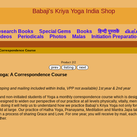
Babaji's Kriya Yoga Indi
esearch Books
Special Gems
Books
हिन्दी पुस्तकें
விபரப்
ideos
Periodicals
Photos
Malas
Initiation Preparat
A Correspondence Course
Product 2/2
 Yoga: A Correspondence Course
pping and mailing included within India, VPP not available) 1st year & 2nd year
ed and non-initiated students of Yoga a monthly correspondence course which is des
igned to widen our perspective of our practice at all levels physically, vitally, mental
o doing it will help us to understand how we practice Babaji’s Kriya Yoga not only for
orld at large. Our practice of Hatha Yoga, Pranayama, Meditation and Mantra Japa ta
gin a process of sharing Grace and Love. For one year, you will receive by mail, ea
ther.