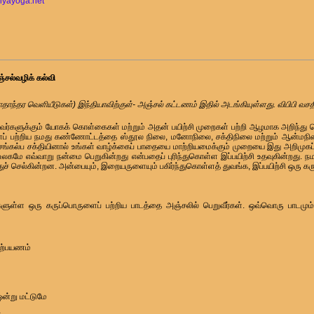
iyayoga.net
 அஞ்சல்வழிக் கல்வி
தாந்தர வெளியீடுகள்) இந்தியாவிற்குள்- அஞ்சல் கட்டணம் இதில் அடங்கியுள்ளது. விபிபி வச
ற்றவர்களுக்கும் யோகக் கொள்கைகள் மற்றும் அதன் பயிற்சி முறைகள் பற்றி ஆழமாக அறிந்து
ளைப் பற்றிய நமது கண்ணோட்டத்தை ஸ்தூல நிலை, மனோநிலை, சக்திநிலை மற்றும் ஆன்மநி
்கல்ப சக்தியினால் உங்கள் வாழ்க்கைப் பாதையை மாற்றியமைக்கும் முறையை இது அறிமுகப்பட
், உலகமே எவ்வாறு நன்மை பெறுகின்றது என்பதைப் புரிந்துகொள்ள இப்பயிற்சி உதவுகின்றது. ந
செல்கின்றன. அன்பையும், இறையருளையும் பகிர்ந்துகொள்ளத் துவங்க, இப்பயிற்சி ஒரு கரு
ங்களுள்ள ஒரு கருப்பொருளைப் பற்றிய பாடத்தை அஞ்சலில் பெறுவீர்கள். ஒவ்வொரு பாடமு
நற்பயணம்
ஒன்று மட்டுமே