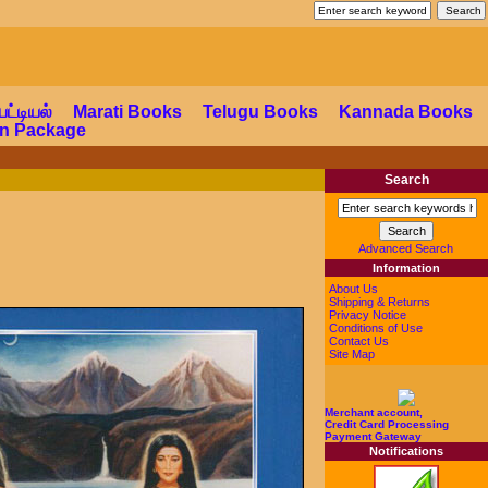
a Shop
பட்டியல்
Marati Books
Telugu Books
Kannada Books
ion Package
Search
Advanced Search
Information
About Us
Shipping & Returns
Privacy Notice
Conditions of Use
Contact Us
Site Map
Merchant account,
Credit Card Processing
Payment Gateway
Notifications