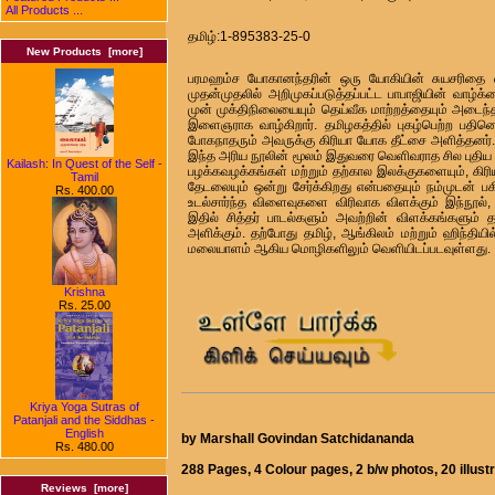
All Products ...
தமிழ்:1-895383-25-0
New Products [more]
பரமஹம்ச யோகானந்தரின் ஒரு யோகியின் சுயசரிதை என்
முதன்முதலில் அறிமுகப்படுத்தப்பட்ட பாபாஜியின் வாழ்
முன் முக்திநிலையையும் தெய்வீக மாற்றத்தையும் அடைந்த
இளைஞராக வாழ்கிறார். தமிழகத்தில் புகழ்பெற்ற பதினெட
போகநாதரும் அவருக்கு கிரியா யோக தீட்சை அளித்தனர்.
இந்த அரிய நூலின் மூலம் இதுவரை வெளிவராத சில புதிய
Kailash: In Quest of the Self -
பழக்கவழக்கங்கள் மற்றும் தற்கால இலக்குகளையும், கி
Tamil
தேடலையும் ஒன்று சேர்க்கிறது என்பதையும் நம்முடன் பகி
Rs. 400.00
உடல்சார்ந்த விளைவுகளை விரிவாக விளக்கும் இந்நூல
இதில் சித்தர் பாடல்களும் அவற்றின் விளக்கங்களும் த
அளிக்கும். தற்போது தமிழ், ஆங்கிலம் மற்றும் ஹிந்தியி
மலையாளம் ஆகிய மொழிகளிலும் வெளியிடப்படவுள்ளது.
Krishna
Rs. 25.00
Kriya Yoga Sutras of
Patanjali and the Siddhas -
English
by Marshall Govindan Satchidananda
Rs. 480.00
288 Pages, 4 Colour pages, 2 b/w photos, 20 illus
Reviews [more]