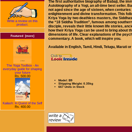
The first authoritative biography of Babaji, the
Autobiography of a Yogi, an all-time best seller. B
not aged since the age of sixteen, when centuries
enlightenment and divine transformation. This followe
Kriya Yoga by two deathless masters, the Siddha
Write a review on this
the “18 Siddha Tradition”, famous among southern 
product.
disciple, reveals their little known life stories, an
how their Kriya Yoga can be used to bring about the
dimensions of life. Clear explanations of the psych
Featured [more]
commentary. A book, which will inspire you.
Available in English, Tamil, Hindi, Telugu, Marati 
The Yoga Toolbox - An
everyday guide for shaping
your future
Rs. 500.00
Model: B9
Shipping Weight: 0.35kg
667 Units in Stock
Kailash: In Quest of the Self
Rs. 400.00