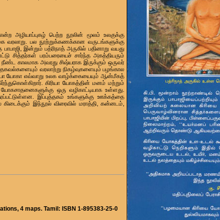
ற அழியாப்புகழ் பெற்ற நூலின் மூலம் உலகுக்கு
க்கை வரலாறு. பல நூற்றுக்கணக்கான வருடங்களுக்கு
 பாபாஜி, இன்றும் பத்ரிநாத் அருகில் பதினாறு வயது
்டு சித்தர்கள் பரம்பரையைச் சார்ந்த அகத்தியரும்
 நீண்ட காலமாக அவரது சிஷ்யராக இருக்கும் ஒருவர்
 தகவல்களையும் வரலாற்று நிகழ்வுகளையும் பழங்கால
ரியா யோகா எவ்வாறு உலக வாழ்க்கையையும் ஆன்மீகத்
ர்ந்துகொள்கிறார். கிரியா யோகத்தின் மனம் மற்றும்
், யோகசாதனைகளுக்கு ஒரு வழிகாட்டியாக உள்ளது.
ரப்பட்டுள்ளன. இப்புத்தகம் உங்களுக்கு ஊக்கத்தை
ல் கிடைக்கும் இந்நூல் விரைவில் மராத்தி, கன்னடம்,
trations, 4 maps. Tamil: ISBN 1-895383-25-0