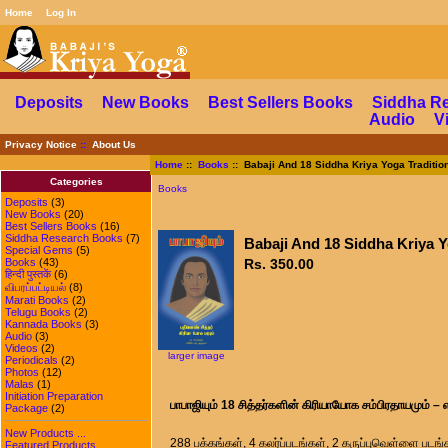
Home
Log In
Deposits
New Books
Best Sellers Books
Siddha R
Audio
V
Privacy Notice
::
About Us
Home
::
Books
:: Babaji And 18 Siddha Kriya Yoga Tradition
Categories
Books
Deposits
(3)
New Books
(20)
Best Sellers Books
(16)
Siddha Research Books
(7)
Babaji And 18 Siddha Kriya Y
Special Gems
(5)
Books
(43)
Rs. 350.00
हिन्दी पुस्तकें
(6)
விபரப்பட்டியல்
(8)
Marati Books
(2)
Telugu Books
(2)
Kannada Books
(3)
Audio
(3)
Videos
(2)
larger image
Periodicals
(2)
Photos
(12)
Malas
(1)
Initiation Preparation
பாபாஜியும் 18 சித்தர்களின் கிரியாயோக சம்பிரதாயமும் – 
Package
(2)
New Products ...
288 பக்கங்கள், 4 கலர்ப்படங்கள், 2 கருப்புவெள்ளை படங
Featured Products ...