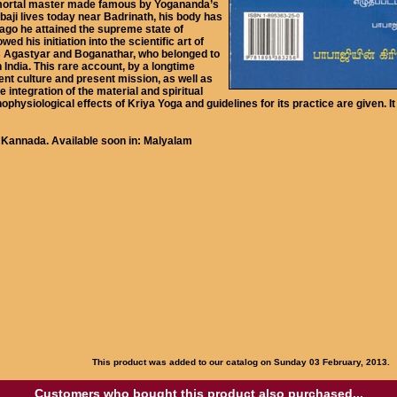
 immortal master made famous by Yogananda’s
abaji lives today near Badrinath, his body has
 ago he attained the supreme state of
d his initiation into the scientific art of
s Agastyar and Boganathar, who belonged to
India. This rare account, by a longtime
cient culture and present mission, as well as
 integration of the material and spiritual
ophysiological effects of Kriya Yoga and guidelines for its practice are given. I
or Kannada. Available soon in: Malyalam
This product was added to our catalog on Sunday 03 February, 2013.
Customers who bought this product also purchased...