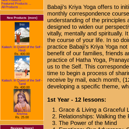
Featured Products ...
Babaji’s Kriya Yoga offers to ini
All Products ...
monthly correspondence course
New Products [more]
understanding of the principles 
designed to widen our perspective
vitally, mentally and spiritually. 
the course of your life. In so do
practice Babaji’s Kriya Yoga not 
Kailash: In Quest of the Self -
Hindi
benefit of our families, friends 
Rs. 400.00
practice of Hatha Yoga, Pranay
us to the Self. This corresponde
time to begin a process of shar
receive by mail, each month, (1
Kailash: In Quest of the Self -
Tamil
developing a specific theme, wh
Rs. 400.00
1st Year - 12 lessons:
Grace & Living a Graceful L
Krishna
Relationships: Walking the 
Rs. 25.00
The Power of the Mind
Reviews [more]