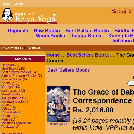
Home
Log In
Babaj
Deposits
New Books
Best Sellers Books
Siddha 
Marati Books
Telugu Books
Kannada B
Initiatio
Privacy Notice
::
About Us
Home
::
Best Sellers Books
:: The Gra
Categories
Course
Deposits
(3)
New Books
(20)
Best Sellers Books
Best Sellers Books
(16)
Siddha Research Books
(7)
Special Gems
(5)
Books
(43)
हिन्दी पुस्तकें
(6)
The Grace of Baba
விபரப்பட்டியல்
(8)
Marati Books
(2)
Telugu Books
(2)
Correspondence
Kannada Books
(3)
Audio
(3)
Rs. 2,016.00
Videos
(2)
Periodicals
(2)
Photos
(12)
(18-24 pages monthly (
Malas
(1)
Initiation Preparation
larger image
within India, VPP not a
Package
(2)
New Products ...