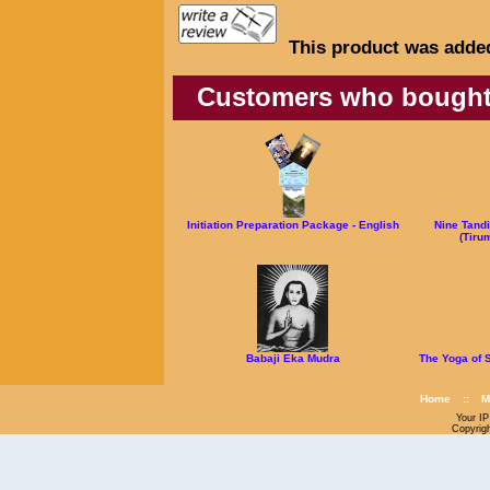
This product was added
Customers who bought t
Initiation Preparation Package - English
Nine Tand
(Tiru
Babaji Eka Mudra
The Yoga of 
Home
::
M
Your IP
Copyrig