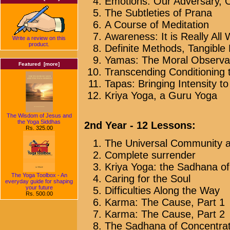
Emotions: Our Adversary, 
The Subtleties of Prana
A Course of Meditation
Awareness: It is Really All
Write a review on this
product.
Definite Methods, Tangible 
Yamas: The Moral Observa
Featured [more]
Transcending Conditioning
Tapas: Bringing Intensity to
Kriya Yoga, a Guru Yoga
The Wisdom of Jesus and
the Yoga Siddhas
2nd Year - 12 Lessons:
Rs. 325.00
The Universal Community an
Complete surrender
Kriya Yoga: the Sadhana of
The Yoga Toolbox - An
Caring for the Soul
everyday guide for shaping
your future
Difficulties Along the Way
Rs. 500.00
Karma: The Cause, Part 1
Karma: The Cause, Part 2
The Sadhana of Concentrat